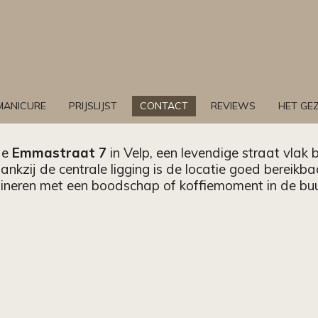
MANICURE
PRIJSLIJST
CONTACT
REVIEWS
HET GEZ
de
Emmastraat 7
in Velp, een levendige straat vlak 
ankzij de centrale ligging is de locatie goed bereikb
ineren met een boodschap of koffiemoment in de buu