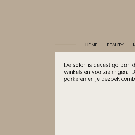
Ga
direct
naar
de
hoofdinhoud
HOME
BEAUTY
De salon is gevestigd aan 
winkels en voorzieningen.
D
parkeren en je bezoek comb